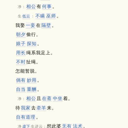
相公
有
何事
。
净：
不瞒
巫师
。
生
低云
：
我娶
一妾
在
隔壁
。
朝夕
偷行。
娘子
探知
。
用长
绳系我足上。
不时
扯绳。
怎能暂脱。
倘有
妙用
。
自当
重酬
。
相公
且
在斋
中坐
着。
净：
待
我家
去
牵羊
来。
自有道理
。
想此婆
无有
法术
。
净
虚下
生进云：