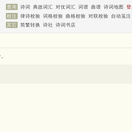
查询
诗词
典故词汇
对仗词汇
词谱
曲谱
诗词地图
登
校注
律诗校验
词格校验
曲格校验
对联校验
自动笺注
其它
简繁转换
诗社
诗词书店
考。