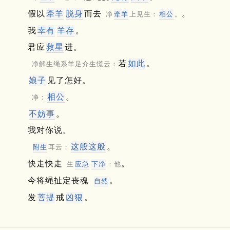
假以
牵羊
脱身
而去
。
净
牵羊
上见生：
相公
。
我
幸有
羊存
。
君应
救星
进。
若
如此
。
净解生绳系羊足介生慌云：
娘子
见了怎好。
相公
。
净：
不妨事
。
我对你说。
这般这般
。
附生
耳云：
快走快走
。
生
应急
下净
：他
今将绳扯定丧魂
。
自然
发
菩提
戒
凶狠
。