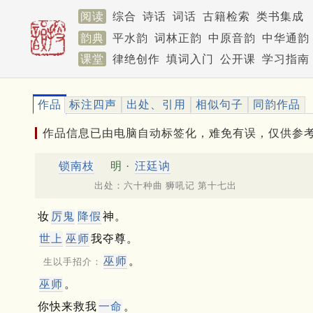
阅读
综合
诗话
词话
古籍检索
类书集成
韵典
平水韵
词林正韵
中原音韵
中华通韵
课堂
律绝创作
填词入门
公开课
学习指南
作品
标注四声
出处、引用
相似句子
同韵作品
作品信息已由电脑自动标签化，难免有误，仅供参
锁南枝
明 ·
汪廷讷
出处：六十种曲 狮吼记 第十七出
妆
厉鬼
降假
神。
世上
巫师
我夺尊。
巫师
。
生以手招介：
巫师
。
你快来救我
一命
。