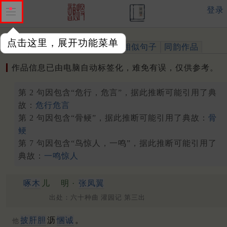
登录
点击这里，展开功能菜单
作品
标注四声
出处、引用
相似句子
同韵作品
作品信息已由电脑自动标签化，难免有误，仅供参考。
第 2 句因包含“危行，危言”，据此推断可能引用了典
故：
危行危言
第 2 句因包含“骨鲠”，据此推断可能引用了典故：
骨
鲠
第 7 句因包含“鸟惊人，一鸣”，据此推断可能引用了
典故：
一鸣惊人
啄木
儿
明 ·
张凤翼
出处：六十种曲 灌园记 第三出
披肝胆
沥
悃诚
。
他