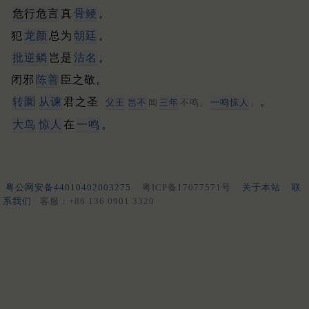
危行危言
真
骨鲠
。
犯
龙颜
总为
朝廷
。
批逆鳞
岂是
沽名
。
闭邪
陈善
臣之敬。
转圜
从谏
君之圣
。
父王
岂不
闻
三年
不鸣。
一鸣惊人
。
大鸟
惊人
在
一鸣
。
粤公网安备44010402003275
粤ICP备17077571号
关于本站
联
系我们
客服：+86 136 0901 3320