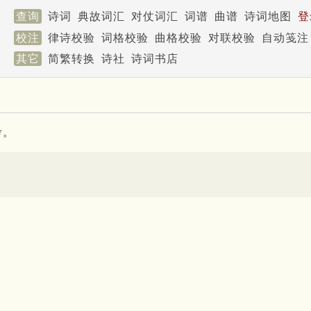
查询
诗词
典故词汇
对仗词汇
词谱
曲谱
诗词地图
登
校注
律诗校验
词格校验
曲格校验
对联校验
自动笺注
其它
简繁转换
诗社
诗词书店
考。