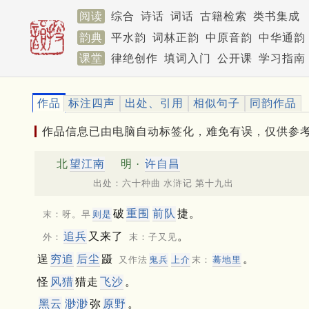
阅读
综合
诗话
词话
古籍检索
类书集成
韵典
平水韵
词林正韵
中原音韵
中华通韵
课堂
律绝创作
填词入门
公开课
学习指南
作品
标注四声
出处、引用
相似句子
同韵作品
作品信息已由电脑自动标签化，难免有误，仅供参
北
望江南
明 ·
许自昌
出处：六十种曲 水浒记 第十九出
破
重围
前队
捷。
末：呀。早
则是
追兵
又来了
。
外：
末：子又见
逞
穷追
后尘
蹑
。
又作法
鬼兵
上介
末：
蓦地里
怪
风猎
猎走
飞沙
。
黑云
渺渺
弥
原野
。