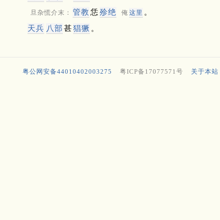
管教
恁
殄绝
。
旦杂慌介末：
俺
这里
天兵
八部
甚
猖獗
。
粤公网安备44010402003275
粤ICP备17077571号
关于本站