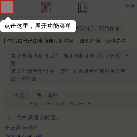
登录
点击这里，展开功能菜单
作品
标注四声
出处、引用
相似句子
同韵作品
作品信息已由电脑自动标签化，难免有误，仅供参考。
第 3 句因包含“七贤”，据此推断可能引用了典故：
七
贤
第 6 句因包含“千钟，酒”，据此推断可能引用了典
故：
千钟酒
山花子
明 ·
陆采
出处：六十种曲 怀香记 第十九出
竹林
潇洒
清阴
远。
生：
齐
云高
节
琅玕
。