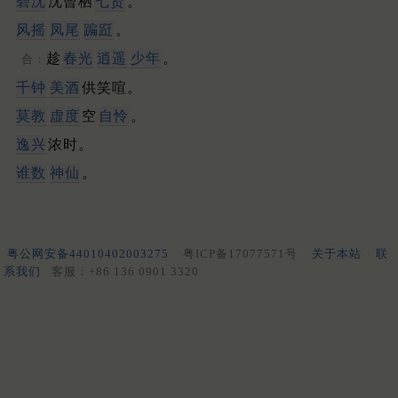
碧沈
沈曾栖
七贤
。
风摇
凤尾
蹁跹
。
趁
春光
逍遥
少年
。
合：
千钟
美酒
供笑喧。
莫教
虚度
空
自怜
。
逸兴
浓时。
谁数
神仙
。
粤公网安备44010402003275
粤ICP备17077571号
关于本站
联
系我们
客服：+86 136 0901 3320