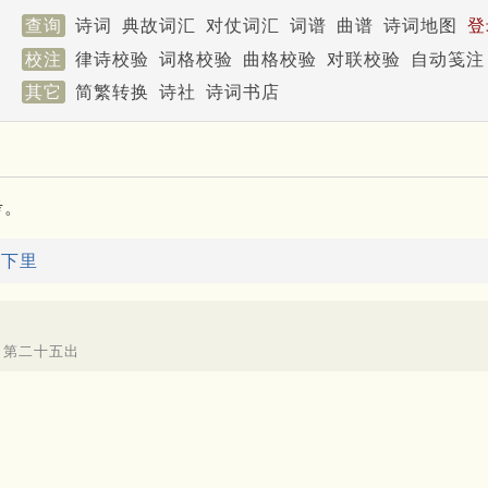
查询
诗词
典故词汇
对仗词汇
词谱
曲谱
诗词地图
登
校注
律诗校验
词格校验
曲格校验
对联校验
自动笺注
其它
简繁转换
诗社
诗词书店
考。
：
下里
 第二十五出