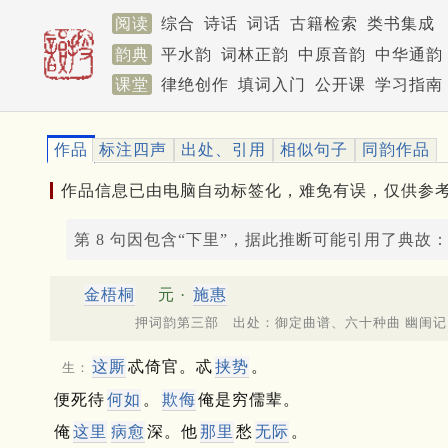
阅读
综合
诗话
词话
古籍检索
类书集成
韵典
平水韵
词林正韵
中原音韵
中华通韵
课堂
律绝创作
填词入门
公开课
学习指南
作品
标注四声
出处、引用
相似句子
同韵作品
作品信息已由电脑自动标签化，难免有误，仅供参
第 8 句因包含“下里”，据此推断可能引用了典故
金梧桐
元 ·
施惠
押词韵第三部 出处：御定曲谱、六十种曲 幽闺记
这厮
忒倚官。忒
挟势
。
生：
便死待
何如
。
欺侮
俺是穷儒辈。
俺
这里
病愈
深。他
那里
愁
无际
。