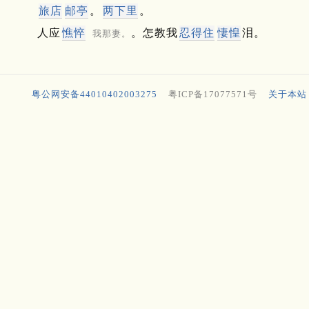
旅店
邮亭
。
两下里
。
人应
憔悴
。怎教我
忍得住
悽惶
泪。
我那妻。
粤公网安备44010402003275
粤ICP备17077571号
关于本站