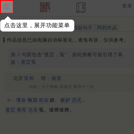
登录
点击这里，展开功能菜单
作品
标注四声
出处、引用
相似句子
同韵作品
作品信息已由电脑自动标签化，难免有误，仅供参考。
第 3 句因包含“薏苡，冤”，据此推断可能引用了典
故：
薏苡冤
北庆
宣和
明 ·
谢谠
出处：六十种曲 四喜记 第四十一出
薄命
蛾眉
枉自
妍。
嫉妒
滔天
。
外：
薏苡
将军
岂非
冤。谁辨谁辨。