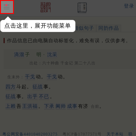
登录
点击这里，展开功能菜单
作品
标注四声
出处、引用
相似句子
同韵作品
作品信息已由电脑自动标签化，难免有误，仅供参考。
滴溜
子
明 ·
沈采
出处：六十种曲 千金记 第二十八出
干戈
动。
干戈
动。
生末外：
四方
斗起。
征战
事。
征战
事。
出乎
不已
。
上赖
吾
王
洪
福
。
下承
阃帅
成事
有济
。
合前
粤公网安备44010402003275
粤ICP备17077571号
关于本站
联