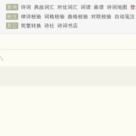
查询
诗词
典故词汇
对仗词汇
词谱
曲谱
诗词地图
登
校注
律诗校验
词格校验
曲格校验
对联校验
自动笺注
其它
简繁转换
诗社
诗词书店
考。