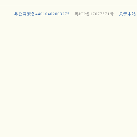
粤公网安备44010402003275
粤ICP备17077571号
关于本站