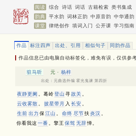
阅读
综合
诗话
词话
古籍检索
类书集成
韵典
平水韵
词林正韵
中原音韵
中华通韵
课堂
律绝创作
填词入门
公开课
学习指南
作品
标注四声
出处、引用
相似句子
同韵作品
作品信息已由电脑自动标签化，难免有误，仅供参
驻马听
元 ·
杨梓
出处：元曲选外编 霍光鬼谏 第四折
夜静更阑
。蓦岭
登山
寻
故关
。
云收雾散
。
披星带月
入
长安
。
生前
出力
保
江山
。
命终
尽节
扶
炎汉
。
你看我这
一番
。擎王
保驾
无辞
惮。