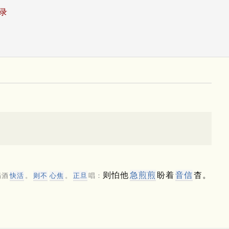
录
则怕他
急煎煎
盼着
音信
杳。
喝酒
快活
。
则不
心焦
。
正旦
唱：