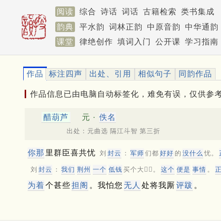
阅读
综合
诗话
词话
古籍检索
类书集成
韵典
平水韵
词林正韵
中原音韵
中华通韵
课堂
律绝创作
填词入门
公开课
学习指南
作品
标注四声
出处、引用
相似句子
同韵作品
作品信息已由电脑自动标签化，难免有误，仅供参
醋葫芦
元 ·
佚名
出处：元曲选 隔江斗智 第三折
你那
里群臣喜共忧
刘
封云
：
军师
们都
好好
的
没什么
忧。
刘
封云
：
我们
荆州
一个
低钱
买个大𩞁𩞁。
这个
便是
事情
。
为着
个甚些
担阁
。我怕您
无人
处将我厮
评跋
。