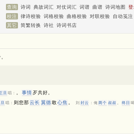
查询
诗词
典故词汇
对仗词汇
词谱
曲谱
诗词地图
登
校注
律诗校验
词格校验
曲格校验
对联校验
自动笺注
其它
简繁转换
诗社
诗词书店
考。
。
事情
歹共好。
正旦
唱：
则您那
云长
翼德
敢
心焦
。
正旦
唱：
刘
封云
：俺
两个
叔叔
。
终日