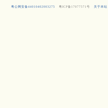
粤公网安备44010402003275
粤ICP备17077571号
关于本站