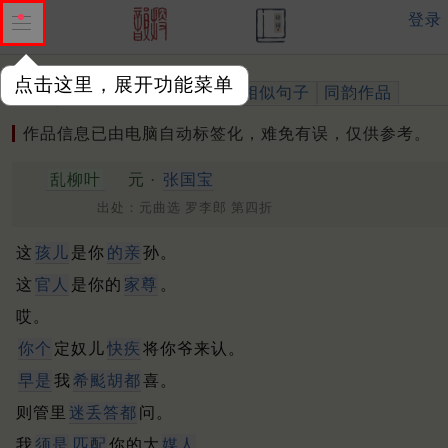
登录
点击这里，展开功能菜单
作品
标注四声
出处、引用
相似句子
同韵作品
作品信息已由电脑自动标签化，难免有误，仅供参考。
乱柳叶
元 ·
张国宝
出处：元曲选 罗李郎 第四折
这
孩儿
是你
的亲
孙。
这
官人
是你的
家尊
。
哎。
你个
定奴儿
快疾
将你爷来认。
早是
我
希颩胡都
喜。
则管里
迷丢答都
问。
我
须是
匹配
你的大
媒人
。