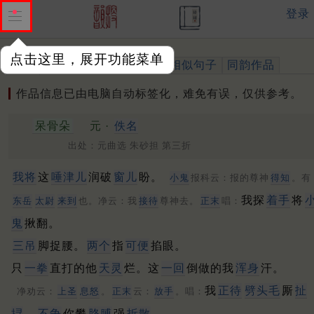
登录
点击这里，展开功能菜单
作品
标注四声
出处、引用
相似句子
同韵作品
作品信息已由电脑自动标签化，难免有误，仅供参考。
呆骨朵
元 ·
佚名
出处：元曲选 朱砂担 第三折
我将
这
唾津儿
润破
窗儿
盼。
小鬼
报科云：报的尊神
得知
。有
我探
着手
将
东岳
太尉
来到
也。净云：我
接待
尊神去。
正末
唱：
鬼
揪翻。
三吊
脚捉腰。
两个
指
可便
掐眼。
只
一拳
直打的他
天灵
烂。这
一回
倒做的我
浑身
汗。
我
正待
劈头毛
厮
扯
净劝云：
上圣
息怒
。
正末
云：
放手
。唱：
挦
。
不争
你攀
胳膊
强
拆散
。