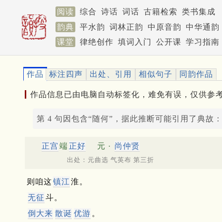
阅读
综合
诗话
词话
古籍检索
类书集成
韵典
平水韵
词林正韵
中原音韵
中华通韵
课堂
律绝创作
填词入门
公开课
学习指南
作品
标注四声
出处、引用
相似句子
同韵作品
作品信息已由电脑自动标签化，难免有误，仅供参
第 4 句因包含“随何”，据此推断可能引用了典故
正宫
端
正好
元 ·
尚仲贤
出处：元曲选 气英布 第三折
则咱这
镇江
淮。
无征
斗。
倒大来
散诞
优游
。