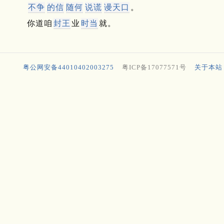
不争
的信
随何
说谎
谩天口
。
你道咱
封王
业
时当
就。
粤公网安备44010402003275
粤ICP备17077571号
关于本站