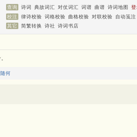
查询
诗词
典故词汇
对仗词汇
词谱
曲谱
诗词地图
登
校注
律诗校验
词格校验
曲格校验
对联校验
自动笺注
其它
简繁转换
诗社
诗词书店
考。
：
随何