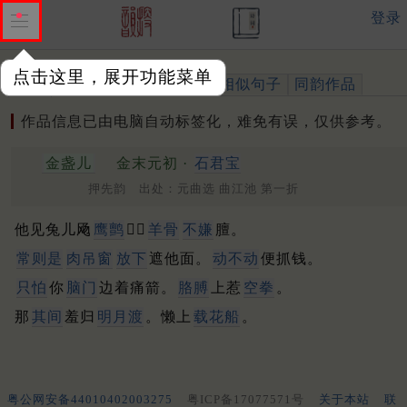
登录
点击这里，展开功能菜单
作品
标注四声
出处、引用
相似句子
同韵作品
作品信息已由电脑自动标签化，难免有误，仅供参考。
金盏儿
金末元初 ·
石君宝
押先韵 出处：元曲选 曲江池 第一折
他见兔儿飏
鹰鹯
。𠳁
羊骨
不嫌
膻。
常则是
肉吊窗
放下
遮他面。
动不动
便抓钱。
只怕
你
脑门
边着痛箭。
胳膊
上惹
空拳
。
那
其间
羞归
明月渡
。懒上
载花船
。
粤公网安备44010402003275
粤ICP备17077571号
关于本站
联