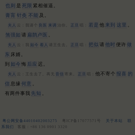
也则
是
死限
紧相催逼。
膏肓
针灸
不能
及。
若是
他
来到
这里
。
夫人
云：我请个
良医
来调
治你。
正旦
唱：
煞强如
请
扁鹊卢医
。
把似
请
他时
便许
做
夫人
云：我
如今
着人
请王生去。
正旦
唱：
东
床婿。
到
如今
悔
后应
迟。
他不寄个
报喜
的
夫人
云：王生去了。再无
音信
寄来。
正旦
唱：
信
息缘
何意
。
有两件事我
先知
。
粤公网安备44010402003275
粤ICP备17077571号
关于本站
联
系我们
客服：+86 136 0901 3320