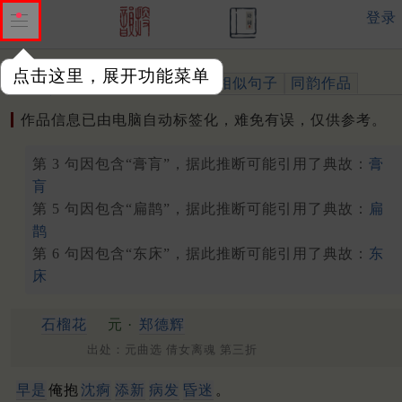
登录
点击这里，展开功能菜单
作品
标注四声
出处、引用
相似句子
同韵作品
作品信息已由电脑自动标签化，难免有误，仅供参考。
第 3 句因包含“膏肓”，据此推断可能引用了典故：
膏
肓
第 5 句因包含“扁鹊”，据此推断可能引用了典故：
扁
鹊
第 6 句因包含“东床”，据此推断可能引用了典故：
东
床
石榴花
元 ·
郑德辉
出处：元曲选 倩女离魂 第三折
早是
俺抱
沈痾
添新
病发
昏迷
。