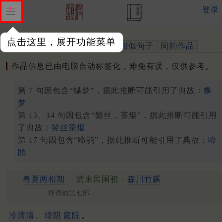
登录
点击这里，展开功能菜单
作品
标注四声
出处、引用
相似句子
同韵作品
作品信息已由电脑自动标签化，难免有误，仅供参考。
第 7 句因包含“蝶梦”，据此推断可能引用了典故：
蝶
梦
第 13、14 句因包含“鬓丝，茶烟”，据此推断可能引用
了典故：
鬓丝茶烟
第 17 句因包含“啼鹃”，据此推断可能引用了典故：
啼
鹃
春夏两相期
清末民国初 ·
森川竹蹊
押词韵第七部
冷清清
、
绿阴
庭院
。