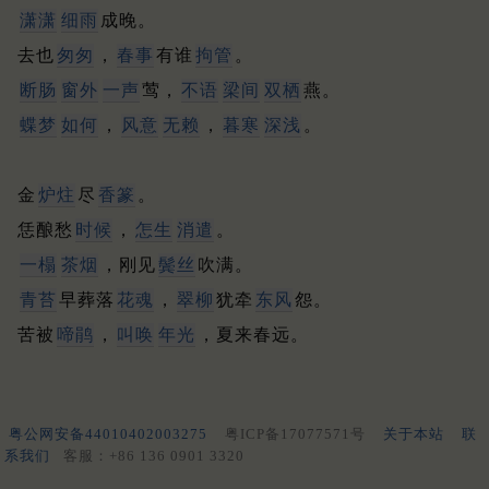
潇潇
细雨
成晚。
去也
匆匆
，
春事
有谁
拘管
。
断肠
窗外
一声
莺，
不语
梁间
双栖
燕。
蝶梦
如何
，
风意
无赖
，
暮寒
深浅
。
金
炉炷
尽
香篆
。
恁酿愁
时候
，
怎生
消遣
。
一榻
茶烟
，刚见
鬓丝
吹满。
青苔
早葬落
花魂
，
翠柳
犹牵
东风
怨。
苦被
啼鹃
，
叫唤
年光
，夏来春远。
粤公网安备44010402003275
粤ICP备17077571号
关于本站
联
系我们
客服：+86 136 0901 3320