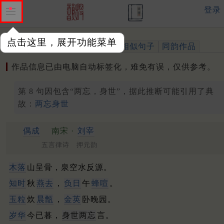
登录
点击这里，展开功能菜单
作品
标注四声
出处、引用
相似句子
同韵作品
作品信息已由电脑自动标签化，难免有误，仅供参考。
第 8 句因包含“两忘，身世”，据此推断可能引用了典
故：
两忘身世
偶成
南宋 ·
刘宰
五言律诗 押元韵
木落
山呈骨，泉空水反源。
知时
秋
燕去
，
负日
午
蜂喧
。
玉粒
炊
晨甑
，
金英
卧晚园。
岁华
今已暮，
身世两忘
言。