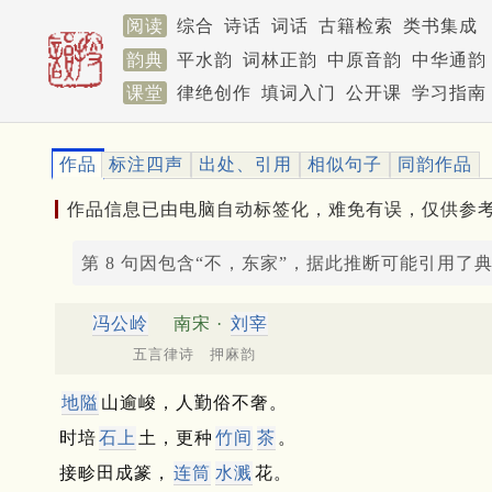
阅读
综合
诗话
词话
古籍检索
类书集成
韵典
平水韵
词林正韵
中原音韵
中华通韵
课堂
律绝创作
填词入门
公开课
学习指南
作品
标注四声
出处、引用
相似句子
同韵作品
作品信息已由电脑自动标签化，难免有误，仅供参
第 8 句因包含“不，东家”，据此推断可能引用了
冯公岭
南宋 ·
刘宰
五言律诗 押麻韵
地隘
山逾峻，人勤俗不奢。
时培
石上
土，更种
竹间
茶
。
接畛田成篆，
连筒
水溅
花。