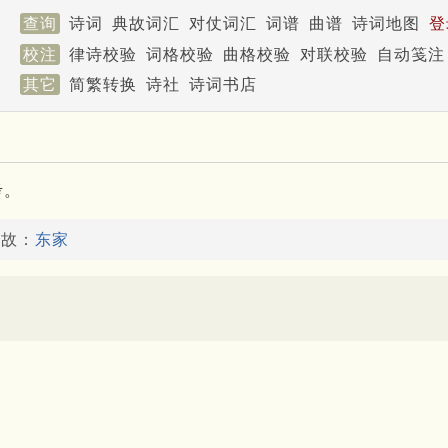
查询
诗词
典故词汇
对仗词汇
词谱
曲谱
诗词地图
登
校注
律诗校验
词格校验
曲格校验
对联校验
自动笺注
其它
简繁转换
诗社
诗词书店
考。
典故：
东家