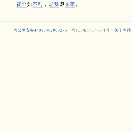
征尘
如
不到
，
老我
即
东家
。
粤公网安备44010402003275
粤ICP备17077571号
关于本站