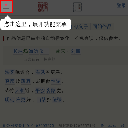
登录
点击这里，展开功能菜单
作品
标注四声
出处、引用
相似句子
同韵作品
作品信息已由电脑自动标签化，难免有误，仅供参考。
长林
场
海边
道上
南宋 ·
刘宰
五言律诗 押寒韵
海雾
晚逾合，
海风
春更寒。
衰颜
欺
薄酒
，老胆傲
惊湍
。
丛竹
人家
近，
平沙
客路
宽。
明朝
应更
好，
山翠
扑
征鞍
。
粤公网安备44010402003275
粤ICP备17077571号
关于本站
联