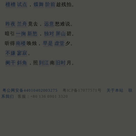
檀槽
试点
，
蝶舞
阶前
趁残拍。
昨夜
兰舟
竟去，
远意
愁难说。
暗引
一掬
新愁
，
独对
屏山
碧。
听得
南楼
唤烛，
早是
虚堂
夕。
不嫌
寥寂
。
阑干
斜角
，照
到江
南
旧时
月。
粤公网安备44010402003275
粤ICP备17077571号
关于本站
联
系我们
客服：+86 136 0901 3320