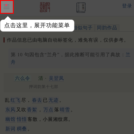
登录
点击这里，展开功能菜单
作品
标注四声
出处、引用
相似句子
同韵作品
作品信息已由电脑自动标签化，难免有误，仅供参考。
第 10 句因包含“兰舟”，据此推断可能引用了典故：
兰
舟
六么令
清 ·
吴翌凤
押词韵第十七部
乱
红飞
尽，
春去
已
无迹
。
东风
又吹
香絮
，
万点
落
晴雪
。
幽馆
愔愔
客散，小展湘纹席。
新词
稠叠
。