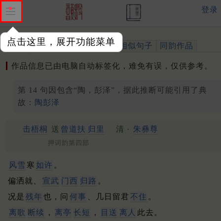
登录
点击这里，展开功能菜单
作品
标注四声
出处、引用
相似句子
同韵作品
作品信息已由电脑自动标签化，难免有误，仅供参考。
第 14 句因包含“陶，彭泽”，据此推断可能引用了典
故：
陶彭泽
击梧桐
送
曾道扶
归里
清 ·
朱彝尊
押词韵第四部
风雪
寒
如许
。
偏洒就、
宣武
门西
归路
。
况是
残年
也，问
何事
、几日留君
不住
。
离歌
断续
，
离亭
长短
，
目送
离人
此去。