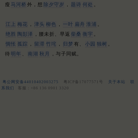
瘦
马河桥
外，想
除夕守岁
，
题诗
何处
。
江上
梅花
，
津头
柳色
，
一叶
扁舟
淮浦
。
绝胜
陶
彭泽
，腰未折、早返
柴桑
衡宇
。
惆怅
孤踪
，
留滞
竹垞
，
归梦
有、
小园
独树
。
待
明年
、
南湖
秋月
，与子同赋。
粤公网安备44010402003275
粤ICP备17077571号
关于本站
联
系我们
客服：+86 136 0901 3320