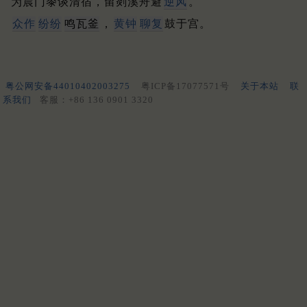
为晨门黍谈清宿，留剡溪舟避
逆风
。
众作
纷纷
鸣瓦釜
，
黄钟
聊复
鼓于宫。
粤公网安备44010402003275
粤ICP备17077571号
关于本站
联
系我们
客服：+86 136 0901 3320