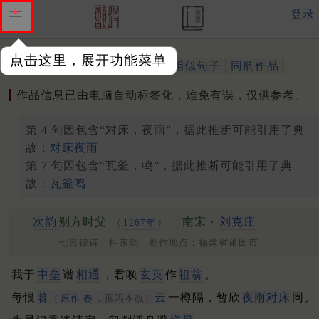
登录
点击这里，展开功能菜单
作品
标注四声
出处、引用
相似句子
同韵作品
作品信息已由电脑自动标签化，难免有误，仅供参考。
第 4 句因包含“对床，夜雨”，据此推断可能引用了典
故：
对床夜雨
第 7 句因包含“瓦釜，鸣”，据此推断可能引用了典
故：
瓦釜鸣
次韵
别方时父
南宋 ·
刘克庄
（
1267年
）
七言律诗 押东韵 创作地点：福建省莆田市
我于
中垒
谱
相通
，君唤
玄英
作
祖翁
。
每恨
暮
云
一樽隔，暂欣
夜雨对床
同。
（
原作
春
，据冯本改）