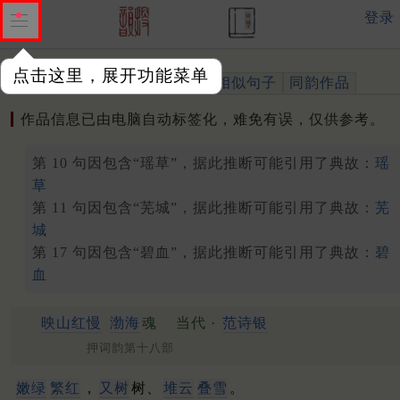
登录
点击这里，展开功能菜单
作品
标注四声
出处、引用
相似句子
同韵作品
作品信息已由电脑自动标签化，难免有误，仅供参考。
第 10 句因包含“瑶草”，据此推断可能引用了典故：
瑶
草
第 11 句因包含“芜城”，据此推断可能引用了典故：
芜
城
第 17 句因包含“碧血”，据此推断可能引用了典故：
碧
血
映山红慢
渤海
魂
当代 ·
范诗银
押词韵第十八部
嫩绿
繁红
，
又树
树、
堆云
叠雪
。