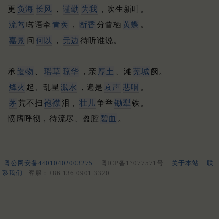
更
负海
长风
，
谨勤
为我
，吹生新叶。
流莺
啭语牵
青荚
，
断香
分蕾栖
黄蝶
。
嘉景
问
何以
，
无边
待听谁说。
承
造物
、
瑶草
琼华
，亲
厚土
、滩
芜城
阙。
烽火
起、乱星
溅水
，遍是
哀声
悲咽
。
茅
荒不扫
袍襟
泪，
壮儿
争举
锄犁
铁。
愤膺呼彻，待流尽、盈腔
碧血
。
粤公网安备44010402003275
粤ICP备17077571号
关于本站
联
系我们
客服：+86 136 0901 3320