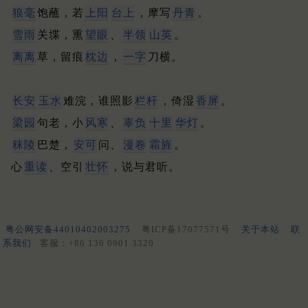
狼毫
饱蘸，若
上阳
台上
，摩写
丹青
。
雪雨
关堞，熏
望眼
、
半领
山英
。
离离
草，留痕
枕边
，
一字
刀横。
长安
玉水
难浣，谁照影
栏杆
，倚湿
香屏
。
梁园
句老，小
风寒
、
辜负
十里
华灯
。
秣陵
巴楚，
安可
问、
漫卷
霜旌
。
心
重读
、空引
壮怀
，说与君听。
粤公网安备44010402003275
粤ICP备17077571号
关于本站
联
系我们
客服：+86 136 0901 3320