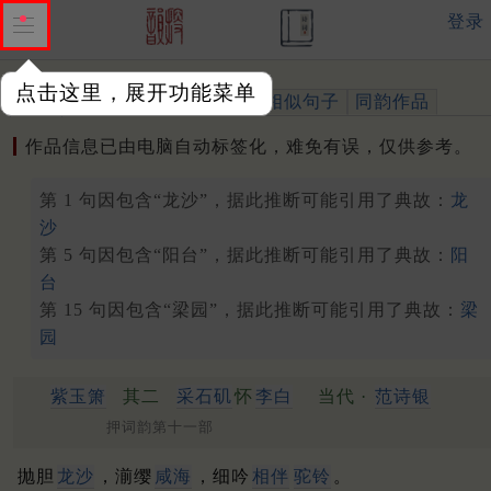
登录
点击这里，展开功能菜单
作品
标注四声
出处、引用
相似句子
同韵作品
作品信息已由电脑自动标签化，难免有误，仅供参考。
第 1 句因包含“龙沙”，据此推断可能引用了典故：
龙
沙
第 5 句因包含“阳台”，据此推断可能引用了典故：
阳
台
第 15 句因包含“梁园”，据此推断可能引用了典故：
梁
园
紫玉箫
其二
采石矶
怀
李白
当代 ·
范诗银
押词韵第十一部
抛胆
龙沙
，湔缨
咸海
，细吟
相伴
驼铃
。