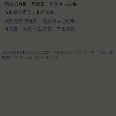
偶然
仍有恨，呵蹴竞，
街头
常向人看。
借得
輶轩
重入，莫近
天颜
。
酒杯
歌管
华筵
短，
黄金
能买
几家
欢。
情
堪笑
，
辜负
一生
好梦
，尚忆
长安
。
粤公网安备44010402003275
粤ICP备17077571号
关于本站
联
系我们
客服：+86 136 0901 3320