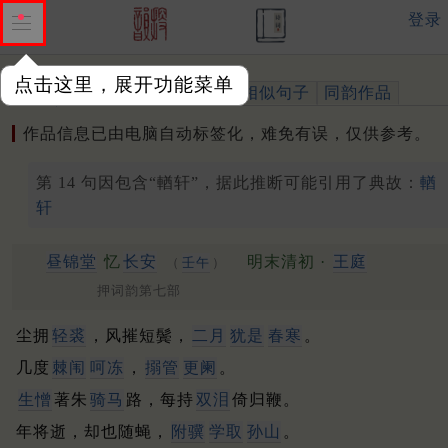
登录
点击这里，展开功能菜单
作品
标注四声
出处、引用
相似句子
同韵作品
作品信息已由电脑自动标签化，难免有误，仅供参考。
第 14 句因包含“輶轩”，据此推断可能引用了典故：
輶
轩
昼锦堂
忆
长安
明末清初 ·
王庭
（
壬午
）
押词韵第七部
尘拥
轻裘
，风摧短鬓，
二月
犹是
春寒
。
几度
棘闱
呵冻
，
搦管
更阑
。
生憎
著朱
骑马
路，每持
双泪
倚归鞭。
年将逝，却也随蝇，
附骥
学取
孙山
。