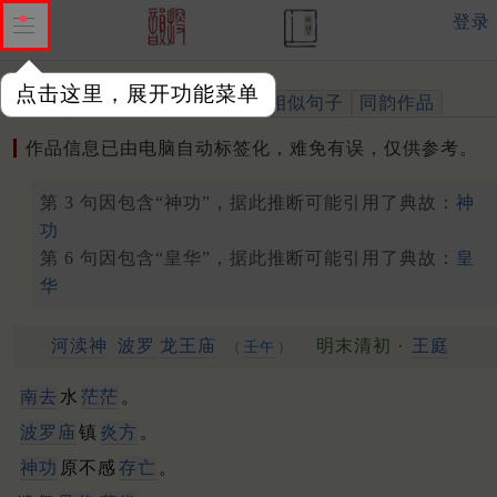
登录
点击这里，展开功能菜单
作品
标注四声
出处、引用
相似句子
同韵作品
作品信息已由电脑自动标签化，难免有误，仅供参考。
第 3 句因包含“神功”，据此推断可能引用了典故：
神
功
第 6 句因包含“皇华”，据此推断可能引用了典故：
皇
华
河渎神
波罗
龙王庙
明末清初 ·
王庭
（
壬午
）
南去
水
茫茫
。
波罗庙
镇
炎方
。
神功
原不感
存亡
。