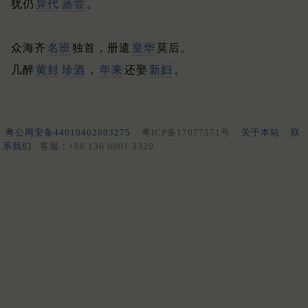
犹仍
异代
蒸尝
。
众海齐
名班
独首，册遣
皇华
莫后。
几醉
黄封
珍酒
，
年来
还娶
新妇
。
粤公网安备44010402003275
粤ICP备17077571号
关于本站
联
系我们
客服：+86 136 0901 3320