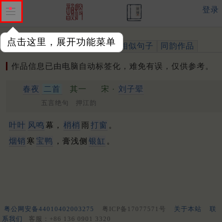
登录
点击这里，展开功能菜单
作品
标注四声
出处、引用
相似句子
同韵作品
作品信息已由电脑自动标签化，难免有误，仅供参考。
春夜
二首
其一
宋 ·
刘子翚
五言绝句 押江韵
叶叶
风鸣
幕，
梢梢
雨
打窗
。
烟销
寒
宝鸭
，膏浅侧
银缸
。
粤公网安备44010402003275
粤ICP备17077571号
关于本站
联
系我们
客服：+86 136 0901 3320