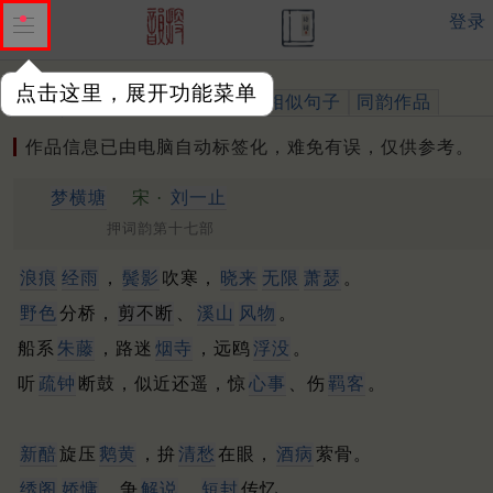
登录
点击这里，展开功能菜单
作品
标注四声
出处、引用
相似句子
同韵作品
作品信息已由电脑自动标签化，难免有误，仅供参考。
梦横塘
宋 ·
刘一止
押词韵第十七部
浪痕
经雨
，
鬓影
吹寒，
晓来
无限
萧瑟
。
野色
分桥，
剪不断
、
溪山
风物
。
船系
朱藤
，路迷
烟寺
，远鸥
浮没
。
听
疏钟
断鼓，似近还遥，惊
心事
、伤
羁客
。
新醅
旋压
鹅黄
，拚
清愁
在眼，
酒病
萦骨。
绣阁
娇慵
，争
解说
、
短封
传忆。