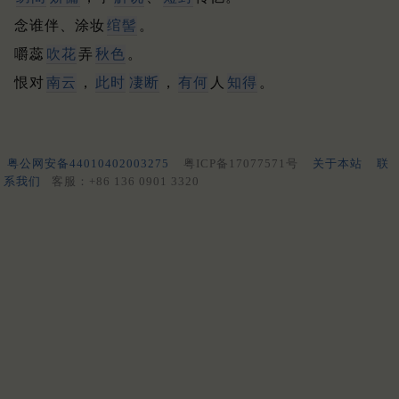
念谁伴、涂妆
绾髻
。
嚼蕊
吹花
弄
秋色
。
恨对
南云
，
此时
凄断
，
有何
人
知得
。
粤公网安备44010402003275
粤ICP备17077571号
关于本站
联
系我们
客服：+86 136 0901 3320