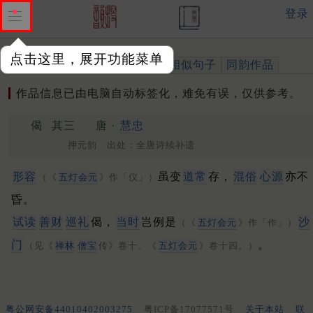
登录
点击这里，展开功能菜单
作品
标注四声
出处、引用
相似句子
同韵作品
作品信息已由电脑自动标签化，难免有误，仅供参考。
偈
其三
唐 ·
慧忠
押元韵 出处：全唐诗续补遗
形容
虽变
道常
存，
混俗
心源
亦不
（《
五灯会元
》作「仪」）
昏。
试读
善财
巡礼
偈，
当时
岂例是
沙
（《
五灯会元
》作「作」）
门
。
（见《
禅林
僧宝
传》卷十、《
五灯会元
》卷十四。）
粤公网安备44010402003275
粤ICP备17077571号
关于本站
联