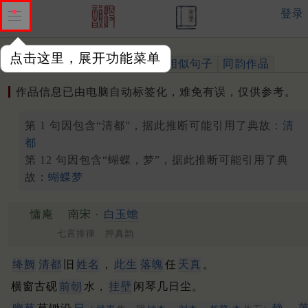
登录
点击这里，展开功能菜单
作品
标注四声
出处、引用
相似句子
同韵作品
作品信息已由电脑自动标签化，难免有误，仅供参考。
第 1 句因包含“清都”，据此推断可能引用了典故：
清
都
第 12 句因包含“蝴蝶，梦”，据此推断可能引用了典
故：
蝴蝶梦
慵庵
南宋 ·
白玉蟾
七言排律 押真韵
绛阙
清都
旧
姓名
，
此生
落魄
任
天真
。
横窗古砚
前朝
水，
挂壁
闲琴几日尘。