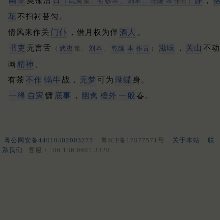
幽草
莫锄沿
日
静
，
（
武夷
集、明
钞本
、
刘本
、
乾隆
本
作石）
花
不扫衬苔匀。
倩风来作关
门仆
，借月权为伴
酒人
。
书吏
无言舌
滋味
，
关山
不动
（
武夷
集、
刘本
、
乾隆
本
作古
）
画
精神
。
有茶
不作
蜗牛
战，
无梦
可为
蝴蝶
身。
一得
自家
慵
底事
，
幽禽
檐外
一般
春。
粤公网安备44010402003275
粤ICP备17077571号
关于本站
联
系我们
客服：+86 136 0901 3320