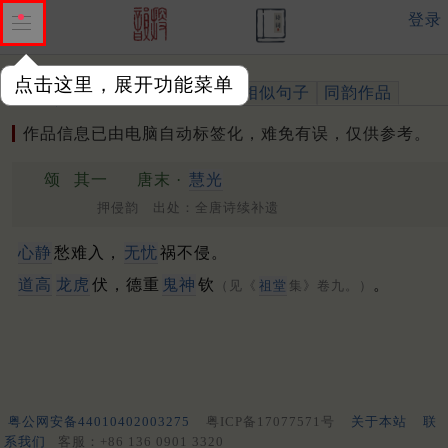
登录
点击这里，展开功能菜单
作品
标注四声
出处、引用
相似句子
同韵作品
作品信息已由电脑自动标签化，难免有误，仅供参考。
颂
其一
唐末 ·
慧光
押侵韵 出处：全唐诗续补遗
心静
愁难入，
无忧
祸不侵。
道高
龙虎
伏，德重
鬼神
钦
。
（见《
祖堂
集》卷九。）
粤公网安备44010402003275
粤ICP备17077571号
关于本站
联
系我们
客服：+86 136 0901 3320