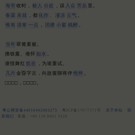
海市
收时，
鲛人
分处
，误
入众
芳丛
里。
春霖
未就
，都
化作
、
凄凉
云气
。
惟有
清寒
一点
，
消磨
小窗
残醉
。
当年
翠篝素被。
拂馀薰、倦怀
如水
。
谩惜舞红
犹在
，为谁重试。
几片
金昏字古，向故箧聊将伴
憔悴
。
□□□□，□□□□。
粤公网安备44010402003275
粤ICP备17077571号
关于本站
联
系我们
客服：+86 136 0901 3320