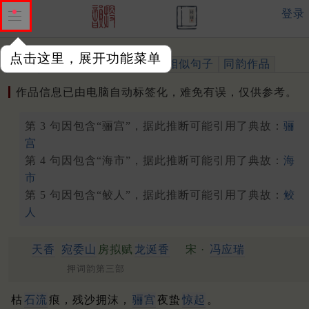
登录
点击这里，展开功能菜单
作品
标注四声
出处、引用
相似句子
同韵作品
作品信息已由电脑自动标签化，难免有误，仅供参考。
第 3 句因包含“骊宫”，据此推断可能引用了典故：
骊
宫
第 4 句因包含“海市”，据此推断可能引用了典故：
海
市
第 5 句因包含“鲛人”，据此推断可能引用了典故：
鲛
人
天香
宛委山
房拟赋
龙涎香
宋 ·
冯应瑞
押词韵第三部
枯
石流
痕，残沙拥沫，
骊宫
夜蛰
惊起
。