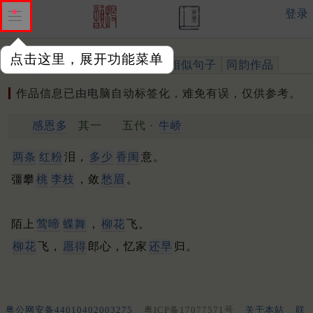
登录
点击这里，展开功能菜单
作品
标注四声
出处、引用
相似句子
同韵作品
作品信息已由电脑自动标签化，难免有误，仅供参考。
感恩多
其一
五代 ·
牛峤
两条
红粉
泪，
多少
香闺
意。
彊攀
桃
李枝
，敛
愁眉
。
陌上
莺啼
蝶舞
，
柳花
飞。
柳花
飞，
愿得
郎心，忆家
还早
归。
粤公网安备44010402003275
粤ICP备17077571号
关于本站
联