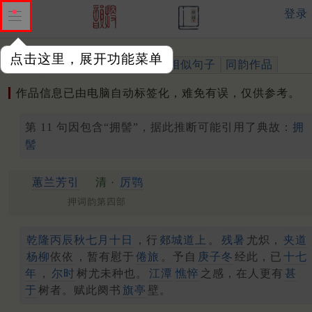
登录
点击这里，展开功能菜单
作品
标注四声
出处、引用
相似句子
同韵作品
作品信息已由电脑自动标签化，难免有误，仅供参考。
第 11 句因包含“拥髻”，据此推断可能引用了典故：
拥
髻
蕙兰芳引
清 ·
厉鹗
押词韵第四部
乾隆丙辰秋七月十日
，行
郯城道上
。
残暑
尤炽，
夹道
杨柳
依依
，暂有慰于
倦旅
。予自
庚子冬
经此，已
十七
年
，
尔时
树尤未种也。
江潭
憔悴
之感，在人更有
甚
于
树者。赋此阕书
旗亭
壁。