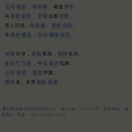
尘沁
短衣
，话
前事
、倦途
亭午
。
向
畏景
新秋
，
官柳
自垂
万缕
。
系人旧感，问
翠黛
、
那时
何处
。
等
再来
瞥见
，
付与
骡纲
铃语
。
粉絮
吹帘，
柔枝
萦扇，
拥髻
曾诉。
念
好个
江南
，
争似
路旁
低舞。
少年
容易
，
鬓霜
早聚。
憔悴
多、长梦
画桥
烟浦
。
粤公网安备44010402003275
粤ICP备17077571号
关于本站
联
系我们
客服：+86 136 0901 3320