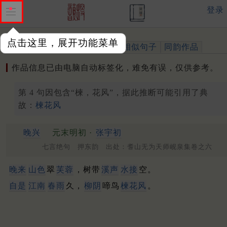
登录
点击这里，展开功能菜单
作品
标注四声
出处、引用
相似句子
同韵作品
作品信息已由电脑自动标签化，难免有误，仅供参考。
第 4 句因包含“楝，花风”，据此推断可能引用了典
故：
楝花风
晚兴
元末明初 ·
张宇初
七言绝句 押东韵 出处：耆山无为天师岘泉集卷之六
晚来
山色
翠
芙蓉
，树带
溪声
水接
空。
自是
江南
春雨
久，
柳阴
啼鸟
楝花
风
。