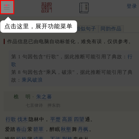
登录
点击这里，展开功能菜单
作品
标注四声
出处、引用
相似句子
同韵作品
作品信息已由电脑自动标签化，难免有误，仅供参考。
第 1 句因包含“行歌”，据此推断可能引用了典故：
行
歌
第 8 句因包含“乘风，破浪”，据此推断可能引用了典
故：
乘风破浪
樵
明 ·
朱之蕃
七言律诗 押东韵
行歌
伐木
隐林中，
平楚
高原
四望
通。
爱踏
春山
萦
碧草
，醉眠
秋壑
舞
丹枫
。