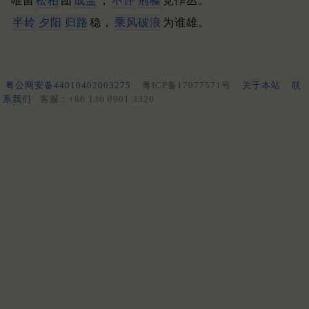
唯留
松柏
团
成盖
，
不许
荆榛
竞作丛。
半岭
夕阳
归路
稳，
乘风破浪
为谁雄。
粤公网安备44010402003275
粤ICP备17077571号
关于本站
联
系我们
客服：+86 136 0901 3320