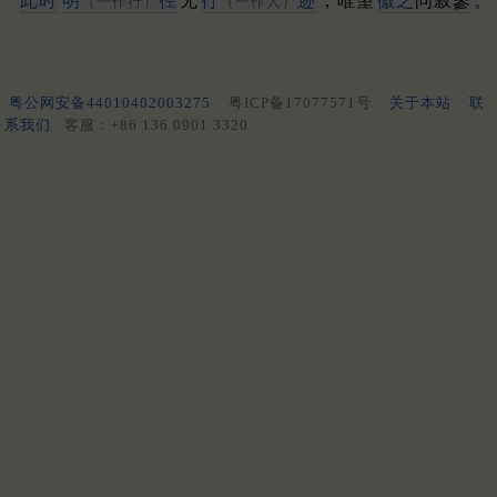
此时
明
径
无
行
迹
，唯望
徽之
问寂寥
。
（一作行）
（一作人）
粤公网安备44010402003275
粤ICP备17077571号
关于本站
联
系我们
客服：+86 136 0901 3320