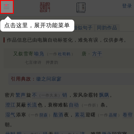
登录
点击这里，展开功能菜单
作品
标注四声
出处、引用
相似句子
同韵作品
作品信息已由电脑自动标签化，难免有误，仅供参考。
又叙雪寄
喻凫
唐 ·
方干
（一作
杜荀鹤
）
七言律诗 押萧韵
引用典故：
徽之问寂寥
密片
繁声
旋
不
销
，萦风杂霰转
飘飖
。
（一作久未）
澄江
莫蔽
长流
色，衰柳难黏
自动
条。
（一作折）
湿气
添寒
酤酒
夜，
素花
迎曙
卷帘
（一作
阴森
）
（一作
晶耀
）
朝。