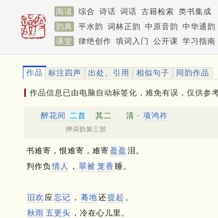
阅读
综合
诗话
词话
古籍检索
类书集成
韵典
平水韵
词林正韵
中原音韵
中华通韵
课堂
律绝创作
填词入门
公开课
学习指南
作品
标注四声
出处、引用
相似句子
同韵作品
作品信息已由电脑自动标签化，难免有误，仅供参
醉花间
二首
其二
清 ·
项鸿祚
押词韵第三部
书难寄，恨难寄，难寄
盈盈
泪。
判作负
情人
，
翠被
笼香
睡。
旧欢
应
忘记
，
蓦地
还
提起
。
秋雨
五更头
，冷在心儿里。