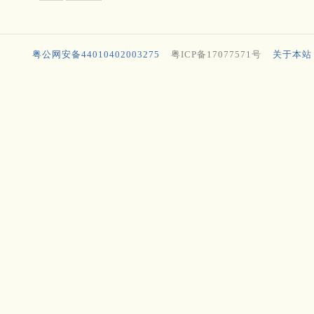
粤公网安备44010402003275
粤ICP备17077571号
关于本站