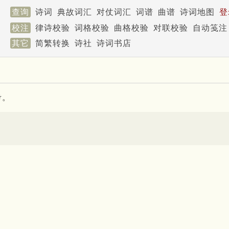
查询
诗词
典故词汇
对仗词汇
词谱
曲谱
诗词地图
登
校注
律诗校验
词格校验
曲格校验
对联校验
自动笺注
其它
简繁转换
诗社
诗词书店
考。