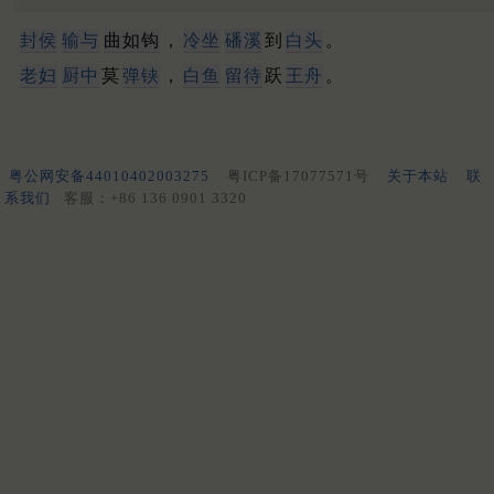
封侯
输与
曲如钩
，
冷坐
磻溪
到
白头
。
老妇
厨中
莫
弹铗
，
白鱼
留待
跃
王舟
。
粤公网安备44010402003275
粤ICP备17077571号
关于本站
联
系我们
客服：+86 136 0901 3320