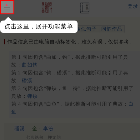
登录
点击这里，展开功能菜单
作品
标注四声
出处、引用
相似句子
同韵作品
作品信息已由电脑自动标签化，难免有误，仅供参考。
第 1 句因包含“曲如，钩”，据此推断可能引用了典
故：
曲如钩
第 2 句因包含“钩，磻溪”，据此推断可能引用了典
故：
磻溪
第 3 句因包含“弹铗，鱼，待”，据此推断可能引用了
典故：
弹铗
第 4 句因包含“白鱼”，据此推断可能引用了典故：
白
鱼
磻溪
金 ·
李汾
七言绝句 押尤韵