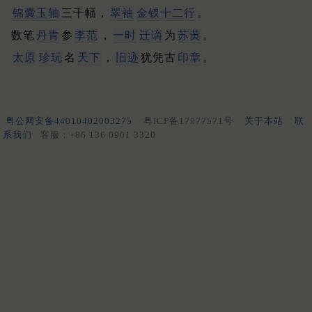
锦囊玉轴
三千幅，
翠袖
金钗十二行
。
数笔
丹青
参
李范
，
一时
迁谪
为
苏
黄
。
太原
珍玩
名
天下
，
旧迹
犹凭古
印章
。
粤公网安备44010402003275
粤ICP备17077571号
关于本站
联
系我们
客服：+86 136 0901 3320