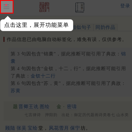
登录
点击这里，展开功能菜单
作品
标注四声
出处、引用
相似句子
同韵作品
作品信息已由电脑自动标签化，难免有误，仅供参考。
第 3 句因包含“锦囊”，据此推断可能引用了典故：
锦
囊
第 4 句因包含“金钗，十二，行”，据此推断可能引用
了典故：
金钗十二行
第 6 句因包含“苏，黄”，据此推断可能引用了典故：
苏黄
题
晋卿王诜
图绘
金 ·
密璹
七言律诗 押阳韵 出处：御定历代题画诗类卷七 山水类
顾陆
张吴
宝绘
堂，
风花雪月
保宁
坊。