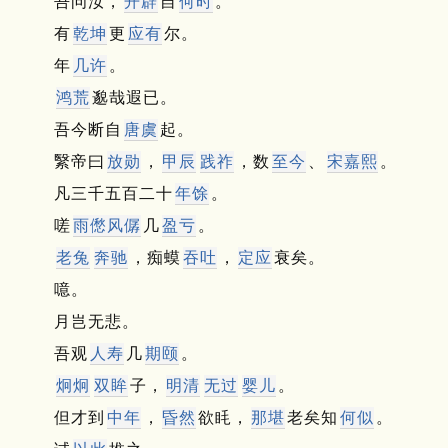
吾问汝，
开辟
自
何时
。
有
乾坤
更
应有
尔。
年
几许
。
鸿荒
邈哉遐已。
吾今断自
唐虞
起。
繄帝曰
放勋
，
甲辰
践祚
，数
至今
、
宋嘉熙
。
凡三千五百二十
年馀
。
嗟
雨僽风僝
几
盈亏
。
老兔
奔驰
，痴蟆
吞吐
，
定应
衰矣。
噫。
月岂无悲。
吾观
人寿
几
期颐
。
炯炯
双眸
子，
明清
无过
婴儿
。
但才到
中年
，
昏然
欲眊，
那堪
老矣知
何似
。