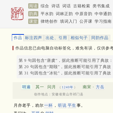
阅读
综合
诗话
词话
古籍检索
类书集成
韵典
平水韵
词林正韵
中原音韵
中华通韵
课堂
律绝创作
填词入门
公开课
学习指南
作品
标注四声
出处、引用
相似句子
同韵作品
作品信息已由电脑自动标签化，难免有误，仅供参
第 9 句因包含“唐虞”，据此推断可能引用了典故
第 20 句因包含“期颐”，据此推断可能引用了典故
第 31 句因包含“冰轮”，据此推断可能引用了典故
哨遍
其一
问月
南宋 ·
方岳
（
1240年
）
创作地点：安徽省黄山市祁门县
月亦老乎，劝尔
一杯
，
听说
平生
事。