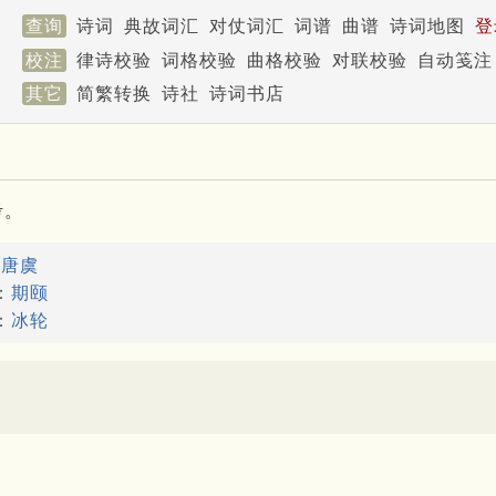
查询
诗词
典故词汇
对仗词汇
词谱
曲谱
诗词地图
登
校注
律诗校验
词格校验
曲格校验
对联校验
自动笺注
其它
简繁转换
诗社
诗词书店
考。
：
唐虞
：
期颐
：
冰轮