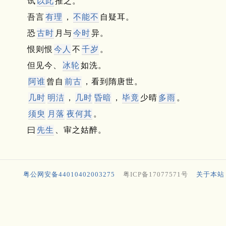
试
以此
推之。
吾言
有理
，
不能不
自疑耳。
恐
古时
月与
今时
异。
恨则恨
今人
不
千岁
。
但见今、
冰轮
如洗。
阿谁
曾自
前古
，看到隋唐世。
几时
明洁
，
几时
昏暗
，
毕竟
少晴
多雨
。
须臾
月落
夜何其
。
曰
先生
、审之姑醉。
粤公网安备44010402003275
粤ICP备17077571号
关于本站