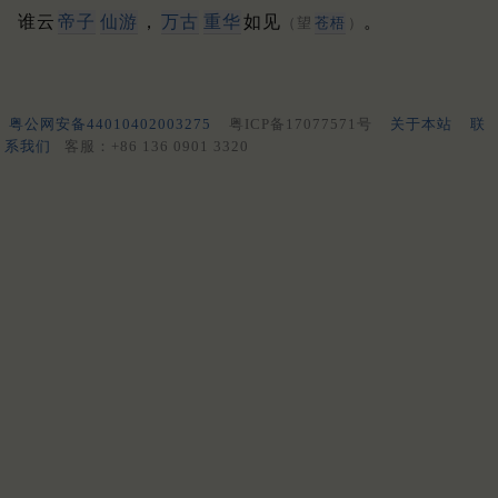
谁云
帝子
仙游
，
万古
重华
如见
。
（望
苍梧
）
粤公网安备44010402003275
粤ICP备17077571号
关于本站
联
系我们
客服：+86 136 0901 3320