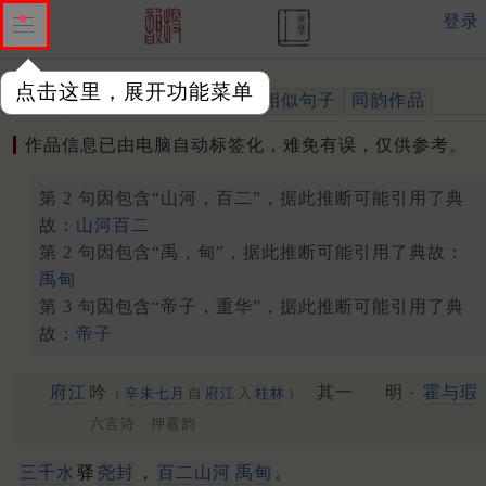
登录
点击这里，展开功能菜单
作品
标注四声
出处、引用
相似句子
同韵作品
作品信息已由电脑自动标签化，难免有误，仅供参考。
第 2 句因包含“山河，百二”，据此推断可能引用了典
故：
山河百二
第 2 句因包含“禹，甸”，据此推断可能引用了典故：
禹甸
第 3 句因包含“帝子，重华”，据此推断可能引用了典
故：
帝子
府江
吟
其一
明 ·
霍与瑕
（
辛未七月
自
府江
入
桂林
）
六言诗 押霰韵
三千水
驿
尧封
，
百二山河
禹甸
。