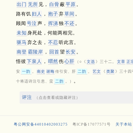
出门
无所
见，
白骨
蔽
平原
。
路有饥
妇人
，
抱子
弃
草间
。
顾闻
号泣
声，
挥涕
独
不还
。
未知
身死处，何能两相完。
驱马
弃之去，
不忍
听此言。
南登
霸陵岸
，
回首
望
长安
。
悟彼
下
泉
人
，
喟然
伤
心肝
（○《
文选
》三十二。
文章
正
安
一韵
。
南史
谢晦
传引安、肝
二韵
。
艺文
《
类聚
》三十四
。
十将适诗注引患、蛮
二韵
。）
评注
（点击查看或隐藏评注）
粤公网安备44010402003275
粤ICP备17077571号
关于本站