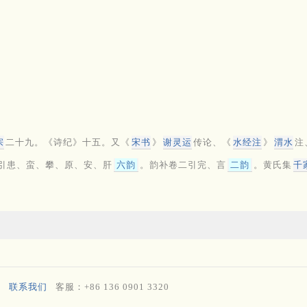
宗
二十九。《诗纪》十五。又《
宋书
》
谢灵运
传论、《
水经注
》
渭水
注
引患、蛮、攀、原、安、肝
六韵
。韵补卷二引完、言
二韵
。黄氏集
千
联系我们
客服：+86 136 0901 3320