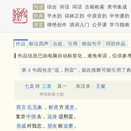
阅读
综合
诗话
词话
古籍检索
类书集成
韵典
平水韵
词林正韵
中原音韵
中华通韵
课堂
律绝创作
填词入门
公开课
学习指南
作品
标注四声
出处、引用
相似句子
同韵作品
作品信息已由电脑自动标签化，难免有误，仅供参
第 4 句因包含“适，荆蛮”，据此推断可能引用了
七哀
诗
三首
其一
东汉末 ·
王粲
押词韵第七部
西京
乱无象
，
豺虎
方
遘患
。
复弃
中国
去，
远身
适荆蛮
。
亲戚
对我悲，
朋友
相
追攀
。