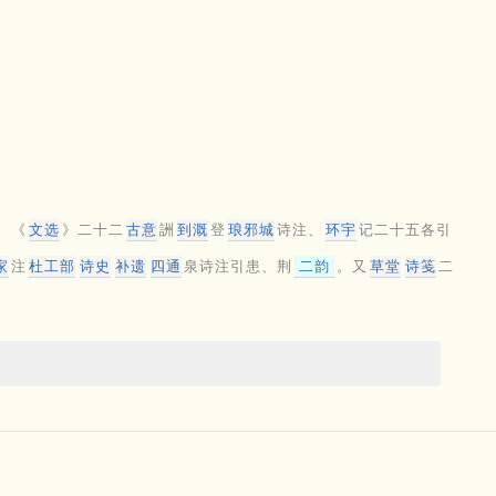
、《
文选
》二十二
古意
詶
到溉
登
琅邪城
诗注、
环宇
记二十五各引
家
注
杜工部
诗史
补遗
四通
泉诗注引患、荆
二韵
。又
草堂
诗笺
二