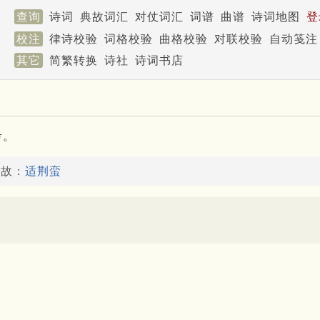
查询
诗词
典故词汇
对仗词汇
词谱
曲谱
诗词地图
登
校注
律诗校验
词格校验
曲格校验
对联校验
自动笺注
其它
简繁转换
诗社
诗词书店
考。
典故：
适荆蛮