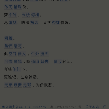
休问
量珠
价。
梦
不到
、
玉楼
琼榭
。
尽
露华
、啼湿
东风
，肯学
杏红
偷嫁。
妍雅
。
幽怀
暗写
。
似
空谷
佳人
，
尘外
潇洒
。
可惜
啼鹃
，唤
仙山
归去
，
倩妆
轻卸。
嘶骑
闲门
下。
更谁记、乞浆馀话。
无奈
燕麦
元都
，为伊恨惹。
粤公网安备44010402003275
粤ICP备17077571号
关于本站
联