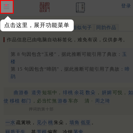
登录
点击这里，展开功能菜单
作品
标注四声
出处、引用
相似句子
同韵作品
作品信息已由电脑自动标签化，难免有误，仅供参考。
第 8 句因包含“玉楼”，据此推断可能引用了典故：
玉
楼
第 15 句因包含“啼鹃”，据此推断可能引用了典故：
啼
鹃
曲游春
道旁
短垣中，
绯桃
余花
数朵
，
妍媚
可悦，
使
移植
都门
，必当忙煞
游春
车亦
清 ·
周之琦
押词韵第十部
一水
疏篱映，
见小
桃
朱朵，
墙角
低亚
。
丽质天生
，甚
芳根
偏寄，冷烟
茅舍
。