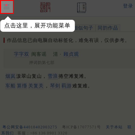
登录
点击这里，展开功能菜单
作品
标注四声
出处、引用
相似句子
同韵作品
作品信息已由电脑自动标签化，难免有误，仅供参考。
字字双
闽客谣
清 ·
顾贞观
押词韵第七部
烟岚
泼翠山复山，
雪浪
捲空滩复滩。
车船
算缗
关复关
，
琴剑
羁游
难复难。
粤公网安备44010402003275
粤ICP备17077571号
关于本站
联
系我们
客服：+86 136 0901 3320