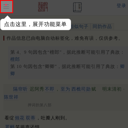
登录
点击这里，展开功能菜单
作品
标注四声
出处、引用
相似句子
同韵作品
作品信息已由电脑自动标签化，难免有误，仅供参考。
第 4、9 句因包含“檀郎”，据此推断可能引用了典故：
檀郎
第 10 句因包含“卿卿”，据此推断可能引用了典故：
卿
卿
隔帘听
迟阿秀
不即
，
至为
西樵司勋
赋
明末清初 ·
陈世祥
押词韵第八部
看绽
烛花
双蒂
，吐瓣人刚到。
罗帏
笑揭声还悄。