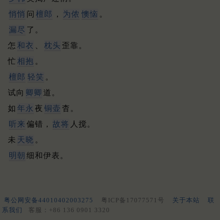
悄悄
问
檀郎
，
为侬
懊恼
。
漏尽
了。
怎
和衣
、
枕头
歪靠。
忙
相抱
。
檀郎
轻笑
。
试向
卿卿
道。
如
年永
夜
铜壶
杳。
听来
偏错，
故将
人搅。
未
天晓
。
明朝
细和伊表。
粤公网安备44010402003275
粤ICP备17077571号
关于本站
联
系我们
客服：+86 136 0901 3320