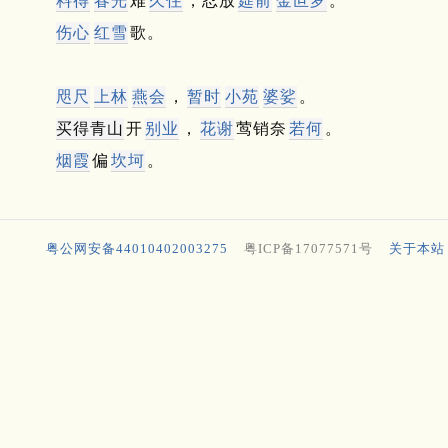
料得
春光
难
久住
，忍放
筵前
金叵罗
。
伤心
红雪
歌。
咫尺
上林
燕会
，
暂时
小苑
婆娑
。
买得青山
开
别业
，
花谢
莺销奈
若何
。
烟霞
偏
坎坷
。
粤公网安备44010402003275
粤ICP备17077571号
关于本站