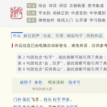
阅读
综合
诗话
词话
古籍检索
类书集成
韵典
平水韵
词林正韵
中原音韵
中华通韵
课堂
律绝创作
填词入门
公开课
学习指南
作品
标注四声
出处、引用
相似句子
同韵作品
作品信息已由电脑自动标签化，难免有误，仅供参
第 2 句因包含“杜宇”，据此推断可能引用了典故
第 4 句因包含“金，叵罗”，据此推断可能引用了
第 8 句因包含“买得青山”，据此推断可能引用了
破阵子
春愁
明末清初 ·
陆求可
押词韵第九部
门外
落红
飞尽，
枝头
杜宇
声多
。