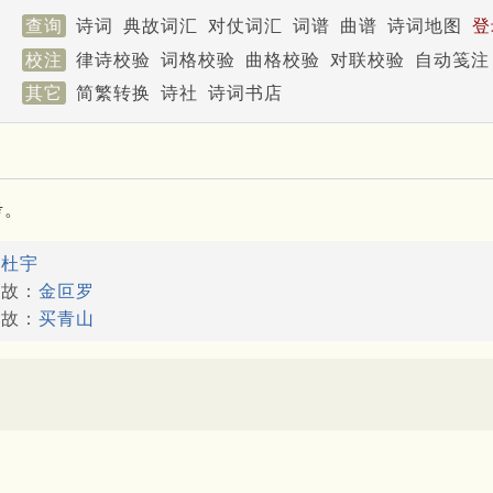
查询
诗词
典故词汇
对仗词汇
词谱
曲谱
诗词地图
登
校注
律诗校验
词格校验
曲格校验
对联校验
自动笺注
其它
简繁转换
诗社
诗词书店
考。
：
杜宇
典故：
金叵罗
典故：
买青山