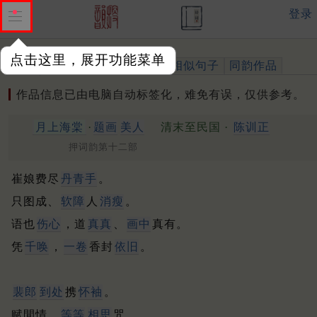
登录
点击这里，展开功能菜单
作品
标注四声
出处、引用
相似句子
同韵作品
作品信息已由电脑自动标签化，难免有误，仅供参考。
月上海棠
·
题画
美人
清末至民国 ·
陈训正
押词韵第十二部
崔娘费尽
丹青手
。
只图成、
软障
人
消瘦
。
语也
伤心
，道
真真
、
画中
真有。
凭
千唤
，
一卷
香封
依旧
。
裴郎
到处
携
怀袖
。
赋閒情、
等等
相思
咒。