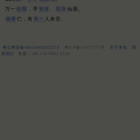
万一
佳期
，早
安排
、
彩灰
仙酒。
烧香
伫，有
美一
人来否。
粤公网安备44010402003275
粤ICP备17077571号
关于本站
联
系我们
客服：+86 136 0901 3320