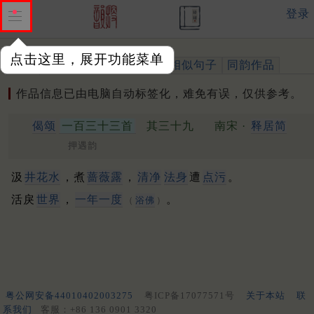
登录
点击这里，展开功能菜单
作品
标注四声
出处、引用
相似句子
同韵作品
作品信息已由电脑自动标签化，难免有误，仅供参考。
偈颂
一百三十三首
其三十九
南宋 ·
释居简
押遇韵
汲
井花水
，煮
蔷薇露
，
清净
法身
遭
点污
。
活戾
世界
，
一年一度
。
（
浴佛
）
粤公网安备44010402003275
粤ICP备17077571号
关于本站
联
系我们
客服：+86 136 0901 3320