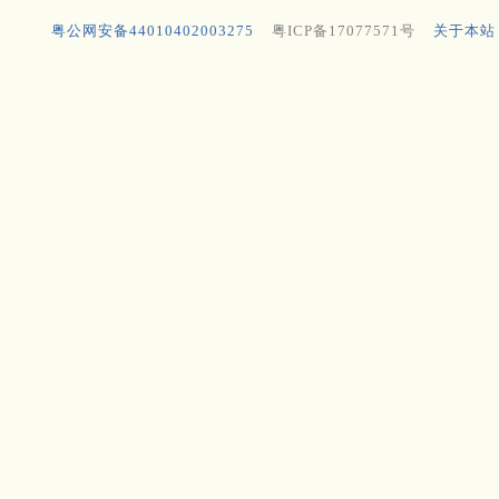
粤公网安备44010402003275
粤ICP备17077571号
关于本站