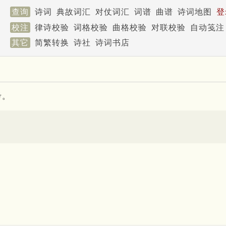
查询
诗词
典故词汇
对仗词汇
词谱
曲谱
诗词地图
登
校注
律诗校验
词格校验
曲格校验
对联校验
自动笺注
其它
简繁转换
诗社
诗词书店
考。
。