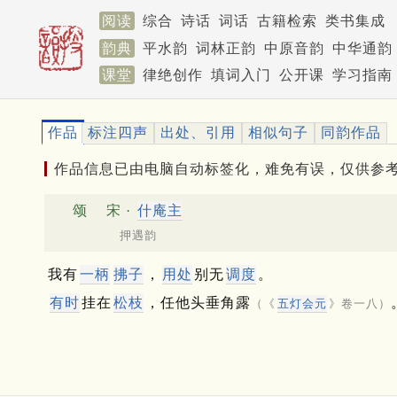
阅读
综合
诗话
词话
古籍检索
类书集成
韵典
平水韵
词林正韵
中原音韵
中华通韵
课堂
律绝创作
填词入门
公开课
学习指南
作品
标注四声
出处、引用
相似句子
同韵作品
作品信息已由电脑自动标签化，难免有误，仅供参
颂
宋 ·
什庵主
押遇韵
我有
一柄
拂子
，
用处
别无
调度
。
有时
挂在
松枝
，任他头垂角露
（《
五灯会元
》卷一八）