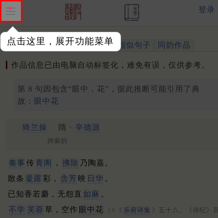
登录
点击这里，展开功能菜单
作品
标注四声
出处、引用
相似句子
同韵作品
作品信息已由电脑自动标签化，难免有误，仅供参考。
第 8 句因包含“眼中，花”，据此推断可能引用了典
故：
眼中花
猗兰操
隋 ·
辛德源
押麻韵
奏事
传
青阁
，
拂除
乃陶嘉。
散条
凝露
彩，
含芳
映
日华
。
已知香若麝，无怨直
如麻
。
不学
芙蓉
草，空作
眼中花
（○《
乐府诗集
》五十八。《诗纪》